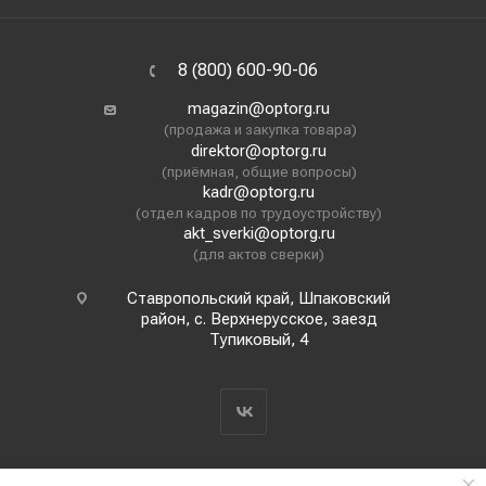
8 (800) 600-90-06
magazin@optorg.ru
(продажа и закупка товара)
direktor@optorg.ru
(приёмная, общие вопросы)
kadr@optorg.ru
(отдел кадров по трудоустройству)
akt_sverki@optorg.ru
(для актов сверки)
Ставропольский край, Шпаковский
район, с. Верхнерусское, заезд
Тупиковый, 4