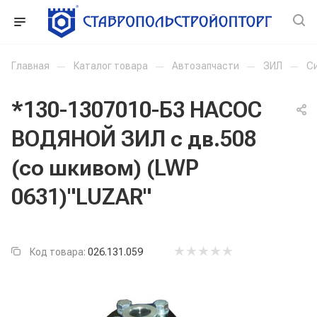
Главная
—
Каталог товара
—
Автозапчасти
—
ЗИЛ
—
С
*130-1307010-Б3 НАСОС
ВОДЯНОЙ ЗИЛ с дв.508
(со шкивом) (LWP
0631)"LUZAR"
Код товара:
026.131.059