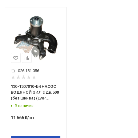
026.131.056
130-1307010-Б4 НАСОС
ВОДЯНОЙ ЗИЛ с дв.508
(без шкива) (LWP
0630)"LUZAR"
В наличии
/шт
11 566
₽