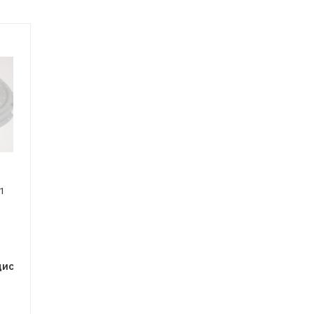
1
дисксц.+выж.подш)