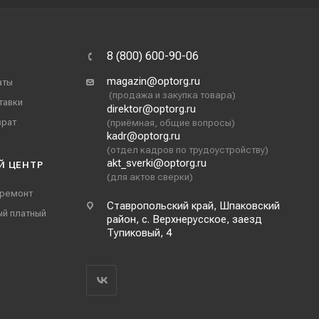
8 (800) 600-90-06
magazin@optorg.ru
аты
(продажа и закупка товара)
тавки
direktor@optorg.ru
врат
(приёмная, общие вопросы)
kadr@optorg.ru
(отдел кадров по трудоустройству)
akt_sverki@optorg.ru
Й ЦЕНТР
(для актов сверки)
 ремонт
Ставропольский край, Шпаковский
ый платный
район, с. Верхнерусское, заезд
Тупиковый, 4