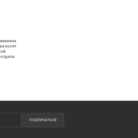
изменена
ра носят
кой
 отдела
ПОДПИСАТЬСЯ