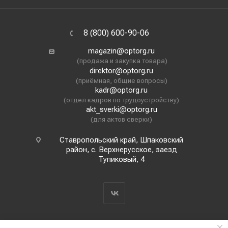
8 (800) 600-90-06
magazin@optorg.ru
(продажа и закупка товара)
direktor@optorg.ru
(приёмная, общие вопросы)
kadr@optorg.ru
(отдел кадров по трудоустройству)
akt_sverki@optorg.ru
(для актов сверки)
Ставропольский край, Шпаковский
район, с. Верхнерусское, заезд
Тупиковый, 4