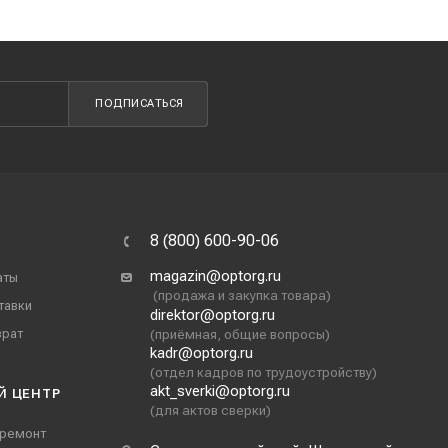
ПОДПИСАТЬСЯ
8 (800) 600-90-06
magazin@optorg.ru
аты
(продажа и закупка товара)
тавки
direktor@optorg.ru
врат
(приёмная, общие вопросы)
kadr@optorg.ru
(отдел кадров по трудоустройству)
akt_sverki@optorg.ru
Й ЦЕНТР
(для актов сверки)
 ремонт