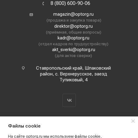
8 (800) 600-90-06
magazin@optorg.ru
(продажа и закупка товара)
direktor@optorg.ru
(приёмная, общие вопросы)
kadr@optorg.ru
(отдел кадров по трудоустройству)
akt_sverki@optorg.ru
(для актов сверки)
Ставропольский край, Шпаковский
район, с. Верхнерусское, заезд
Тупиковый, 4
Файлы cookie
На сайте optorg.ru мы используем файлы cookie,