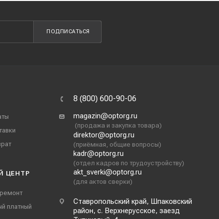
ПОДПИСАТЬСЯ
8 (800) 600-90-06
magazin@optorg.ru
аты
(продажа и закупка товара)
тавки
direktor@optorg.ru
врат
(приёмная, общие вопросы)
kadr@optorg.ru
(отдел кадров по трудоустройству)
akt_sverki@optorg.ru
Й ЦЕНТР
(для актов сверки)
 ремонт
Ставропольский край, Шпаковский
ый платный
район, с. Верхнерусское, заезд