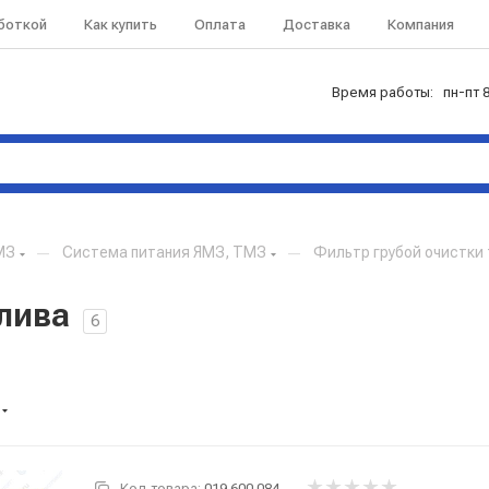
аботкой
Как купить
Оплата
Доставка
Компания
Время работы: пн-пт 8
МЗ
—
Система питания ЯМЗ, ТМЗ
—
Фильтр грубой очистки
лива
6
Код товара:
019.600.084