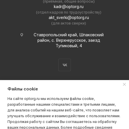
(приёмная, общие вопросы)
kadr@optorg.ru
(отдел кадров по трудоустройству)
akt_sverki@optorg.ru
(для актов сверки)
Ставропольский край, Шпаковский
район, с. Верхнерусское, заезд
Тупиковый, 4
Файлы cookie
На сайте optorg.ru мы используем файлы cookie,
разработанные нашими специалистами и третьими лицами,
для анализа событий на нашем веб-сайте, что позволяет нам
2019 - 2026 © АО КПК "Ставропольстройопторг"
улучшать обслуживание и взаимодействие с пользователями.
Все права защищены
Продолжая работу с сайтом Вы соглашаетесь на обработку
ваших персональных данных. Более подробные сведения