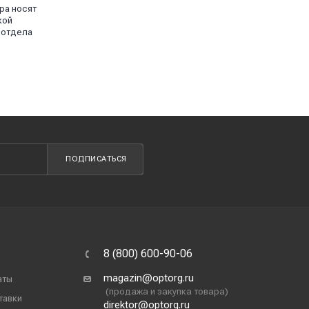
ра носят
кой
 отдела
ПОДПИСАТЬСЯ
8 (800) 600-90-06
magazin@optorg.ru
аты
(продажа и закупка товара)
тавки
direktor@optorg.ru