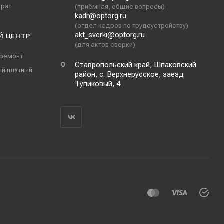
врат
(приёмная, общие вопросы)
kadr@optorg.ru
(отдел кадров по трудоустройству)
akt_sverki@optorg.ru
Й ЦЕНТР
(для актов сверки)
 ремонт
Ставропольский край, Шпаковский
ый платный
район, с. Верхнерусское, заезд
Тупиковый, 4