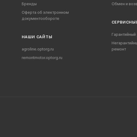
Бренды
Обмен и воз
Оферта об электронном
документообороте
СЕРВИСНЫ
Гарантийный
НАШИ CАЙТЫ
Негарантийн
agroline.optorg.ru
ремонт
remontmotor.optorg.ru