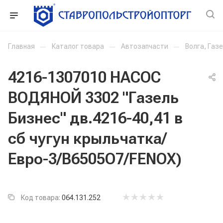
Главная
—
Каталог товара
—
Автозапчасти
—
Волга, Газ
4216-1307010 НАСОС
ВОДЯНОЙ 3302 "Газель
Бизнес" дв.4216-40,41 в
сб чугун крыльчатка/
Евро-3/B6505O7/FENOX)
Код товара:
064.131.252