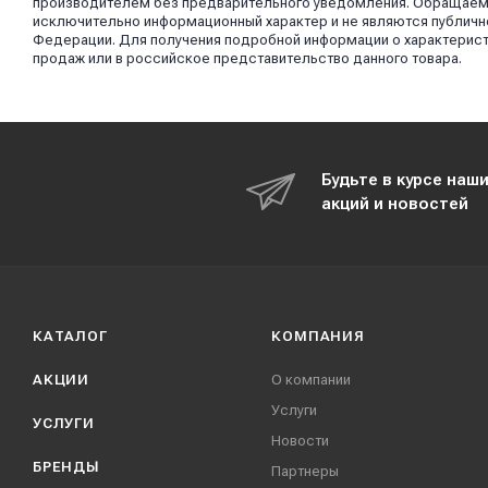
производителем без предварительного уведомления. Обращаем в
исключительно информационный характер и не являются публично
Федерации. Для получения подробной информации о характерист
продаж или в российское представительство данного товара.
Будьте в курсе наш
акций и новостей
КАТАЛОГ
КОМПАНИЯ
АКЦИИ
О компании
Услуги
УСЛУГИ
Новости
БРЕНДЫ
Партнеры