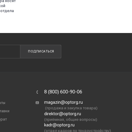
ра носят
кой
 отдела
ПОДПИСАТЬСЯ
8 (800) 600-90-06
magazin@optorg.ru
аты
(продажа и закупка товара)
тавки
direktor@optorg.ru
врат
(приёмная, общие вопросы)
kadr@optorg.ru
(отдел кадров по трудоустройству)