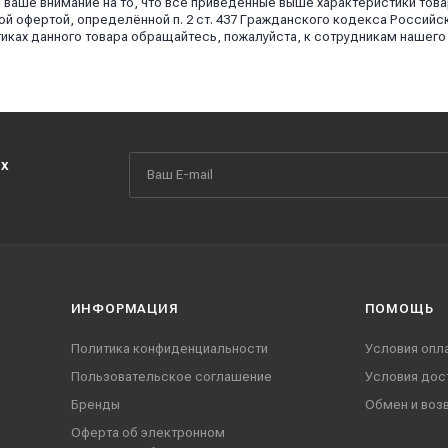
аше внимание на то, что все приведённые выше характеристики това
й офертой, определённой п. 2 ст. 437 Гражданского кодекса Российс
иках данного товара обращайтесь, пожалуйста, к сотрудникам нашего
их
ИНФОРМАЦИЯ
ПОМОЩЬ
Политика конфиденциальности
Условия опл
Пользовательское соглашение
Условия дос
Бренды
Обмен и воз
Оферта об электронном