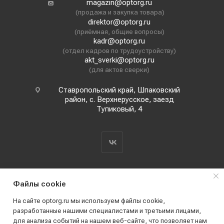
magazin@optorg.ru
(продажа и закупка товара)
direktor@optorg.ru
(приёмная, общие вопросы)
kadr@optorg.ru
(отдел кадров по трудоустройству)
akt_sverki@optorg.ru
(для актов сверки)
Ставропольский край, Шпаковский
район, с. Верхнерусское, заезд
Тупиковый, 4
Файлы cookie
На сайте optorg.ru мы используем файлы cookie,
разработанные нашими специалистами и третьими лицами,
для анализа событий на нашем веб-сайте, что позволяет нам
2019 - 2026 © АО КПК "Ставропольстройопторг"