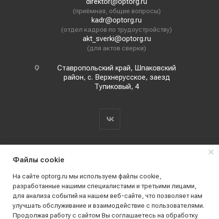
direktor@optorg.ru
(приёмная, общие вопросы)
kadr@optorg.ru
(отдел кадров по трудоустройству)
akt_sverki@optorg.ru
(для актов сверки)
Ставропольский край, Шпаковский
район, с. Верхнерусское, заезд
Тупиковый, 4
Файлы cookie
На сайте optorg.ru мы используем файлы cookie,
разработанные нашими специалистами и третьими лицами,
для анализа событий на нашем веб-сайте, что позволяет нам
2019 - 2026 © АО КПК "Ставропольстройопторг"
улучшать обслуживание и взаимодействие с пользователями.
Все права защищены
Продолжая работу с сайтом Вы соглашаетесь на обработку