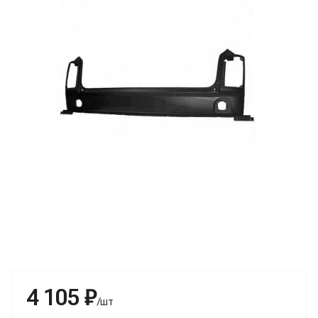
4 105 ₽
/шт