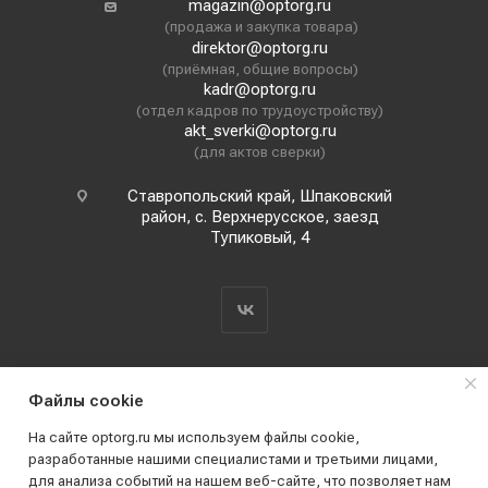
magazin@optorg.ru
(продажа и закупка товара)
direktor@optorg.ru
(приёмная, общие вопросы)
kadr@optorg.ru
(отдел кадров по трудоустройству)
akt_sverki@optorg.ru
(для актов сверки)
Ставропольский край, Шпаковский
район, с. Верхнерусское, заезд
Тупиковый, 4
Файлы cookie
На сайте optorg.ru мы используем файлы cookie,
разработанные нашими специалистами и третьими лицами,
для анализа событий на нашем веб-сайте, что позволяет нам
2019 - 2026 © АО КПК "Ставропольстройопторг"