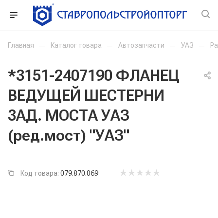
Главная
—
Каталог товара
—
Автозапчасти
—
УАЗ
—
Ра
*3151-2407190 ФЛАНЕЦ
ВЕДУЩЕЙ ШЕСТЕРНИ
3АД. МОСТА УАЗ
(ред.мост) "УАЗ"
Код товара:
079.870.069