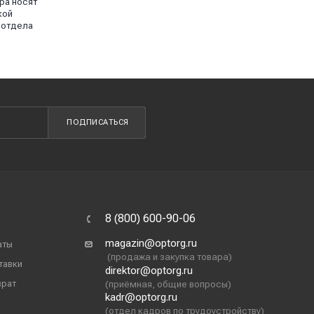
ра носят
кой
 отдела
ПОДПИСАТЬСЯ
8 (800) 600-90-06
magazin@optorg.ru
аты
(продажа и закупка товара)
тавки
direktor@optorg.ru
врат
(приёмная, общие вопросы)
kadr@optorg.ru
(отдел кадров по трудоустройству)