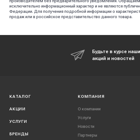
производителем без предварительного уведомления. Обращаем в
исключительно информационный характер и не являются публично
Федерации. Для получения подробной информации о характерист
продаж или в российское представительство данного товара.
Будьте в курсе наш
акций и новостей
КАТАЛОГ
КОМПАНИЯ
АКЦИИ
О компании
Услуги
УСЛУГИ
Новости
БРЕНДЫ
Партнеры