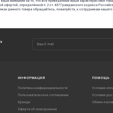
аше внимание на то, что все приведённые выше характеристики това
й офертой, определённой п. 2 ст. 437 Гражданского кодекса Российс
иках данного товара обращайтесь, пожалуйста, к сотрудникам нашего
их
ИНФОРМАЦИЯ
ПОМОЩЬ
Политика конфиденциальности
Условия опл
Пользовательское соглашение
Условия дос
Бренды
Обмен и воз
Оферта об электронном