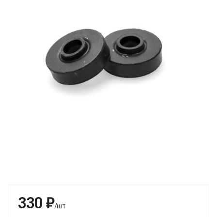
330 ₽
/шт