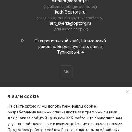
direktor@optorg.ru
(приёмная, общие вопросы)
kadr@optorg.ru
(отдел кадров по трудоустройству)
akt_sverki@optorg.ru
(для актов сверки)
Ставропольский край, Шпаковский
район, с. Верхнерусское, заезд
Тупиковый, 4
Файлы cookie
На сайте optorg.ru мы используем файлы cookie,
разработанные нашими специалистами и третьими лицами,
для анализа событий на нашем веб-сайте, что позволяет нам
2019 - 2026 © АО КПК "Ставропольстройопторг"
улучшать обслуживание и взаимодействие с пользователями.
Все права защищены
Продолжая работу с сайтом Вы соглашаетесь на обработку