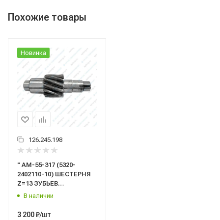
Похожие товары
Новинка
126.245.198
" AM-55-317 (5320-
2402110-10) ШЕСТЕРНЯ
Z=13 ЗУБЬЕВ
"Автомагнат"
В наличии
/шт
3 200
₽