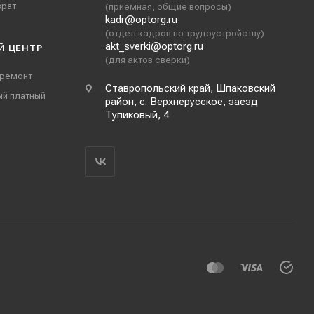
врат
(приёмная, общие вопросы)
kadr@optorg.ru
(отдел кадров по трудоустройству)
akt_sverki@optorg.ru
Й ЦЕНТР
(для актов сверки)
 ремонт
Ставропольский край, Шпаковский
ый платный
район, с. Верхнерусское, заезд
Тупиковый, 4