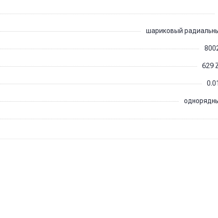
шариковый радиальн
800
629 
0.0
однорядн