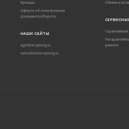
Бренды
Обмен и воз
Оферта об электронном
документообороте
СЕРВИСНЫ
Гарантийный
НАШИ CАЙТЫ
Негарантийн
agroline.optorg.ru
ремонт
remontmotor.optorg.ru