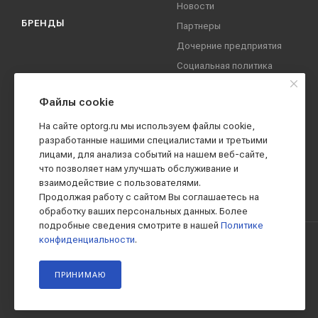
Новости
БРЕНДЫ
Партнеры
Дочерние предприятия
Социальная политика
компании
Охрана труда
Файлы cookie
Вакансии
На сайте optorg.ru мы используем файлы cookie,
Реквизиты
разработанные нашими специалистами и третьими
лицами, для анализа событий на нашем веб-сайте,
Контакты
что позволяет нам улучшать обслуживание и
взаимодействие с пользователями.
Продолжая работу с сайтом Вы соглашаетесь на
обработку ваших персональных данных. Более
подробные сведения смотрите в нашей
Политике
конфиденциальности
.
2019 - 2026 © АО КПК "Ставропольстройопторг"
ПРИНИМАЮ
Все права защищены