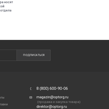
ра носят
кой
 отдела
ПОДПИСАТЬСЯ
8 (800) 600-90-06
magazin@optorg.ru
аты
(продажа и закупка товара)
тавки
direktor@optorg.ru