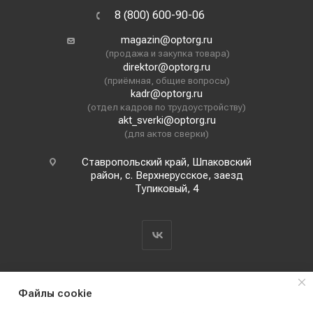
8 (800) 600-90-06
magazin@optorg.ru
(продажа и закупка товара)
direktor@optorg.ru
(приёмная, общие вопросы)
kadr@optorg.ru
(отдел кадров по трудоустройству)
akt_sverki@optorg.ru
(для актов сверки)
Ставропольский край, Шпаковский
район, с. Верхнерусское, заезд
Тупиковый, 4
Файлы cookie