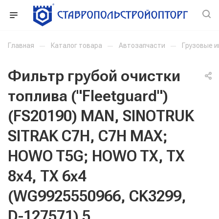
Главная
—
Каталог товара
—
Автозапчасти
—
Грузовые 
Фильтр грубой очистки
топлива ("Fleetguard")
(FS20190) MAN, SINOTRUK
SITRAK C7H, C7H MAX;
HOWO T5G; HOWO TX, TX
8х4, TX 6х4
(WG9925550966, CK3299,
D-127571) 5