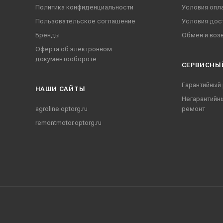
Политика конфиденциальности
Условия опл
Пользовательское соглашение
Условия дос
Бренды
Обмен и воз
Оферта об электронном
документообороте
СЕРВИСНЫ
Гарантийный
НАШИ CАЙТЫ
Негарантийн
agroline.optorg.ru
ремонт
remontmotor.optorg.ru