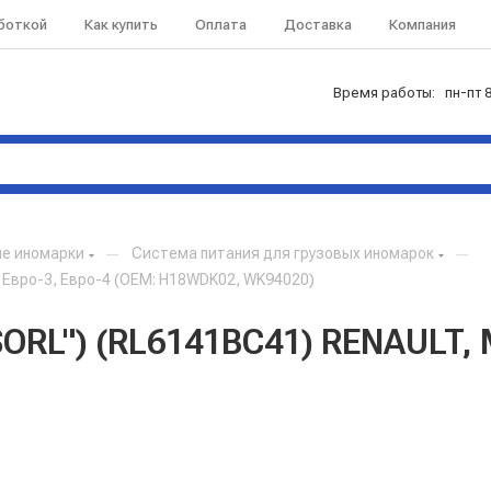
аботкой
Как купить
Оплата
Доставка
Компания
Время работы: пн-пт 8
ые иномарки
—
Система питания для грузовых иномарок
—
 Евро-3, Евро-4 (OEM: H18WDK02, WK94020)
ORL") (RL6141BC41) RENAULT, 