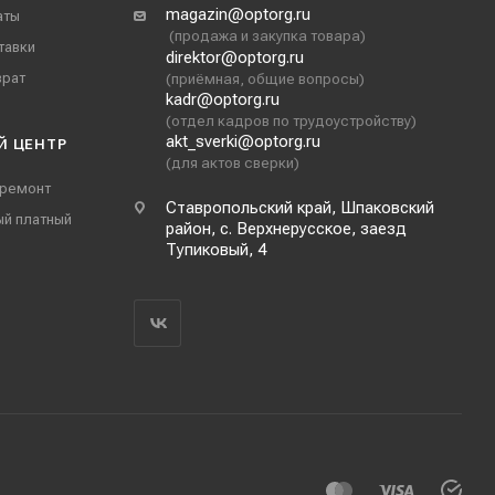
magazin@optorg.ru
аты
(продажа и закупка товара)
тавки
direktor@optorg.ru
врат
(приёмная, общие вопросы)
kadr@optorg.ru
(отдел кадров по трудоустройству)
akt_sverki@optorg.ru
Й ЦЕНТР
(для актов сверки)
 ремонт
Ставропольский край, Шпаковский
ый платный
район, с. Верхнерусское, заезд
Тупиковый, 4