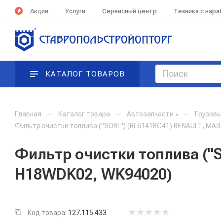
Акции
Услуги
Сервисный центр
Техника с нар
КАТАЛОГ ТОВАРОВ
Главная
—
Каталог товара
—
Автозапчасти
—
Грузов
Фильтр очистки топлива ("SORL") (RL6141BC41) RENAULT, МАЗ
Фильтр очистки топлива ("S
H18WDK02, WK94020)
Код товара:
127.115.433