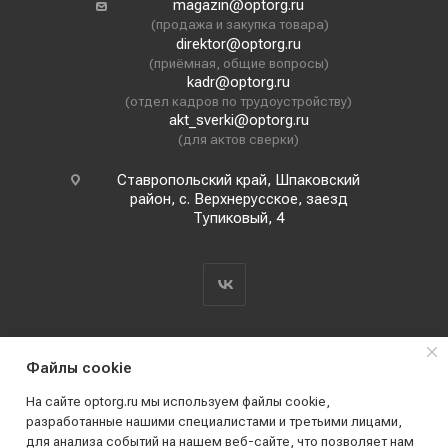
magazin@optorg.ru
(продажа и закупка товара)
direktor@optorg.ru
(приёмная, общие вопросы)
kadr@optorg.ru
(отдел кадров по трудоустройству)
akt_sverki@optorg.ru
(для актов сверки)
Ставропольский край, Шпаковский
район, с. Верхнерусское, заезд
Тупиковый, 4
Файлы cookie
На сайте optorg.ru мы используем файлы cookie,
разработанные нашими специалистами и третьими лицами,
для анализа событий на нашем веб-сайте, что позволяет нам
2019 - 2026 © АО КПК "Ставропольстройопторг"