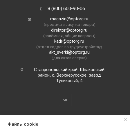
8 (800) 600-90-06
magazin@optorg.ru
(продажа и закупка товара)
direktor@optorg.ru
(приёмная, общие вопросы)
kadr@optorg.ru
(отдел кадров по трудоустройству)
akt_sverki@optorg.ru
(для актов сверки)
Ставропольский край, Шпаковский
район, с. Верхнерусское, заезд
Тупиковый, 4
Файлы cookie