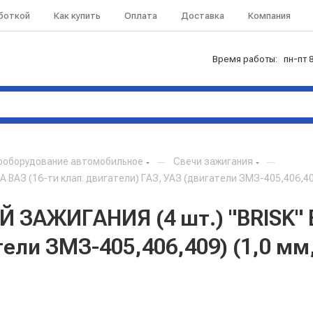
аботкой
Как купить
Оплата
Доставка
Компания
Время работы: пн-пт 8
ооборудование автомобильное
—
Свечи зажигания
—
АЗ (16-ти клап. двигатели) ГАЗ, УАЗ (двигатели ЗМЗ-405,406,409
ЗАЖИГАНИЯ (4 шт.) "BRISK" E
тели ЗМЗ-405,406,409) (1,0 мм