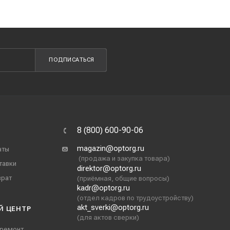
ПОДПИСАТЬСЯ
8 (800) 600-90-06
magazin@optorg.ru
аты
(продажа и закупка товара)
тавки
direktor@optorg.ru
врат
(приёмная, общие вопросы)
kadr@optorg.ru
(отдел кадров по трудоустройству)
akt_sverki@optorg.ru
Й ЦЕНТР
(для актов сверки)
 ремонт