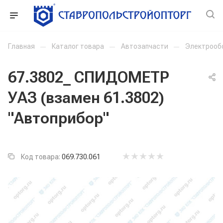
Главная
—
Каталог товара
—
Автозапчасти
—
Электрооб
67.3802_ СПИДОМЕТР
УАЗ (взамен 61.3802)
"Автоприбор"
Код товара:
069.730.061