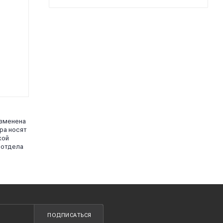
изменена
ра носят
кой
 отдела
ПОДПИСАТЬСЯ