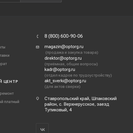
8 (800) 600-90-06
magazin@optorg.ru
аты
(продажа и закупка товара)
тавки
direktor@optorg.ru
врат
(приёмная, общие вопросы)
kadr@optorg.ru
(отдел кадров по трудоустройству)
akt_sverki@optorg.ru
Й ЦЕНТР
(для актов сверки)
 ремонт
Ставропольский край, Шпаковский
ый платный
район, с. Верхнерусское, заезд
Тупиковый, 4