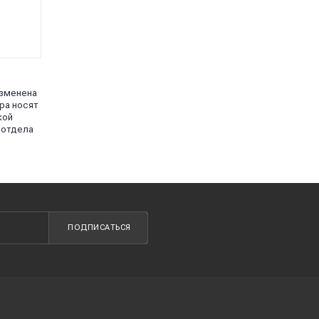
изменена
ра носят
кой
 отдела
ПОДПИСАТЬСЯ