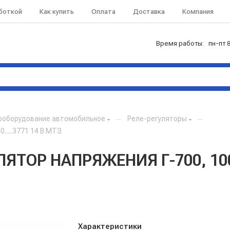
аботкой
Как купить
Оплата
Доставка
Компания
Время работы: пн-пт 8
ооборудование автомобильное
—
Реле-регуляторы
—
.....3771 14 В МТЗ
УЛЯТОР НАПРЯЖЕНИЯ Г-700, 1000
Характеристики