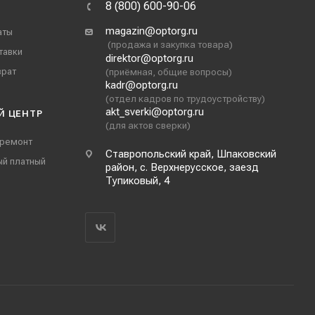
8 (800) 600-90-06
magazin@optorg.ru
аты
(продажа и закупка товара)
тавки
direktor@optorg.ru
врат
(приёмная, общие вопросы)
kadr@optorg.ru
(отдел кадров по трудоустройству)
akt_sverki@optorg.ru
Й ЦЕНТР
(для актов сверки)
 ремонт
Ставропольский край, Шпаковский
ый платный
район, с. Верхнерусское, заезд
Тупиковый, 4