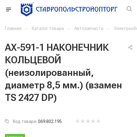
Главная
—
Каталог товара
—
Автозапчасти
—
Электрооб
АХ-591-1 НАКОНЕЧНИК
КОЛЬЦЕВОЙ
(неизолированный,
диаметр 8,5 мм.) (взамен
TS 2427 DP)
Код товара:
069.802.195