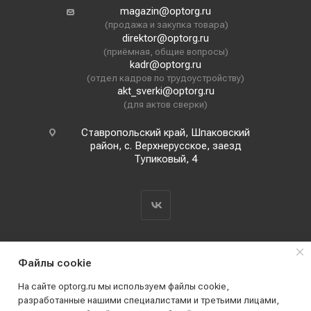
magazin@optorg.ru
(продажа и закупка товара)
direktor@optorg.ru
(приёмная, общие вопросы)
kadr@optorg.ru
(отдел кадров по трудоустройству)
akt_sverki@optorg.ru
(для актов сверки)
Ставропольский край, Шпаковский
район, с. Верхнерусское, заезд
Тупиковый, 4
Файлы cookie
На сайте optorg.ru мы используем файлы cookie,
разработанные нашими специалистами и третьими лицами,