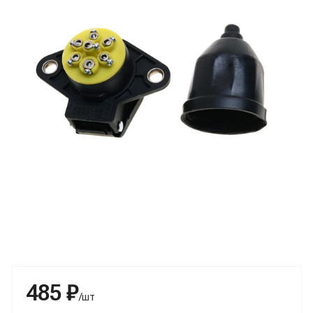
485 ₽
/шт