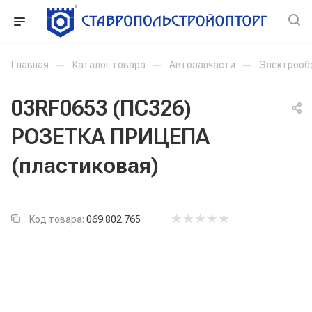
Главная
—
Каталог товара
—
Автозапчасти
—
Электрооб
03RF0653 (ПС326)
РОЗЕТКА ПРИЦЕПА
(пластиковая)
Код товара:
069.802.765