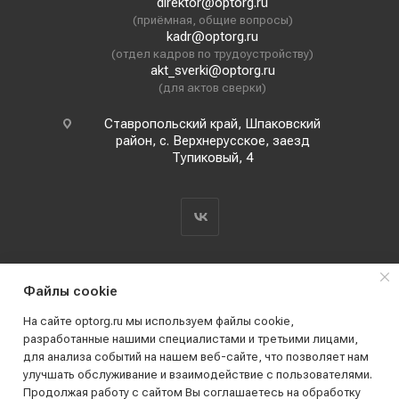
direktor@optorg.ru
(приёмная, общие вопросы)
kadr@optorg.ru
(отдел кадров по трудоустройству)
akt_sverki@optorg.ru
(для актов сверки)
Ставропольский край, Шпаковский
район, с. Верхнерусское, заезд
Тупиковый, 4
Файлы cookie
На сайте optorg.ru мы используем файлы cookie,
разработанные нашими специалистами и третьими лицами,
для анализа событий на нашем веб-сайте, что позволяет нам
2019 - 2026 © АО КПК "Ставропольстройопторг"
улучшать обслуживание и взаимодействие с пользователями.
Все права защищены
Продолжая работу с сайтом Вы соглашаетесь на обработку