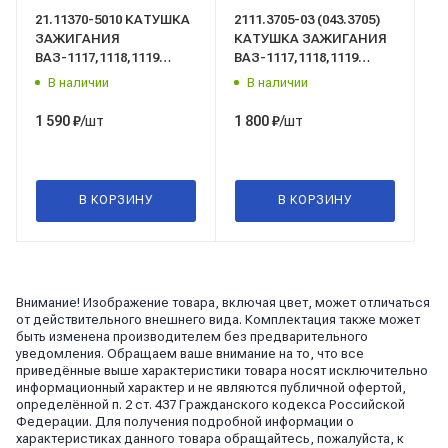
21.11370-5010 КАТУШКА
2111.3705-03 (043.3705)
ЗАЖИГАНИЯ
КАТУШКА ЗАЖИГАНИЯ
ВАЗ-1117,1118,1119
ВАЗ-1117,1118,1119
КАЛИНА,
КАЛИНА,
В наличии
В наличии
2110,2111,2112,2113,2114,2115,
2110,2111,2112,2113,2114,2115,
2170,2171,2172 ПРИОРА,
2170,2171,2172 ПРИОРА,
/шт
/шт
1 590
₽
1 800
₽
2190,2191,2192,2194
2190,2191,2192,2194
ГРАНТА, 21214, 2123
ГРАНТА, 21214, 2123
НИВА ШЕВРОЛЕ (1,6/1,7
НИВА ШЕВРОЛЕ (1,6/1,7
8-ми клапан. инж.), ГАЗ
8-ми клапан. инж.), ГАЗ
В КОРЗИНУ
В КОРЗИНУ
(с двиг. А274)
(с двиг. А274) "СОАТЭ"
"АвтоТрейд"
Внимание! Изображение товара, включая цвет, может отличаться
от действительного внешнего вида. Комплектация также может
быть изменена производителем без предварительного
уведомления. Обращаем ваше внимание на то, что все
приведённые выше характеристики товара носят исключительно
информационный характер и не являются публичной офертой,
определённой п. 2 ст. 437 Гражданского кодекса Российской
Федерации. Для получения подробной информации о
характеристиках данного товара обращайтесь, пожалуйста, к