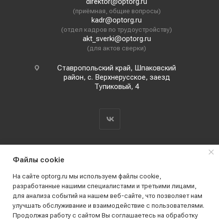
direktor@optorg.ru
(приёмная, общие вопросы)
kadr@optorg.ru
(отдел кадров по трудоустройству)
akt_sverki@optorg.ru
(для актов сверки)
Ставропольский край, Шпаковский
район, с. Верхнерусское, заезд
Тупиковый, 4
Файлы cookie
На сайте optorg.ru мы используем файлы cookie,
разработанные нашими специалистами и третьими лицами,
для анализа событий на нашем веб-сайте, что позволяет нам
2019 - 2026 © АО КПК "Ставропольстройопторг"
улучшать обслуживание и взаимодействие с пользователями.
Все права защищены
Продолжая работу с сайтом Вы соглашаетесь на обработку