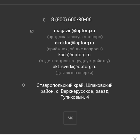
8 (800) 600-90-06
magazin@optorg.ru
(продажа и закупка товара)
direktor@optorg.ru
(приёмная, общие вопросы)
kadr@optorg.ru
(отдел кадров по трудоустройству)
akt_sverki@optorg.ru
(для актов сверки)
Ставропольский край, Шпаковский
район, с. Верхнерусское, заезд
Тупиковый, 4