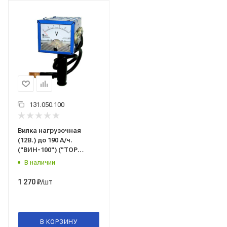
131.050.100
Вилка нагрузочная
(12В.) до 190 А/ч.
("ВИН-100") ("TOP
AUTO" С.Петербург)
В наличии
/шт
1 270
₽
В КОРЗИНУ