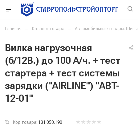
Главная
—
Каталог товара
—
Автомобильные товары. Шины
Вилка нагрузочная
(6/12В.) до 100 А/ч. + тест
стартера + тест системы
зарядки ("AIRLINE") "ABT-
12-01"
Код товара:
131.050.190