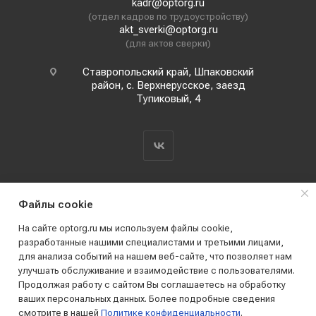
kadr@optorg.ru
(отдел кадров по трудоустройству)
akt_sverki@optorg.ru
(для актов сверки)
Ставропольский край, Шпаковский
район, с. Верхнерусское, заезд
Тупиковый, 4
Файлы cookie
На сайте optorg.ru мы используем файлы cookie,
разработанные нашими специалистами и третьими лицами,
для анализа событий на нашем веб-сайте, что позволяет нам
2019 - 2026 © АО КПК "Ставропольстройопторг"
улучшать обслуживание и взаимодействие с пользователями.
Все права защищены
Продолжая работу с сайтом Вы соглашаетесь на обработку
ваших персональных данных. Более подробные сведения
смотрите в нашей
Политике конфиденциальности
.