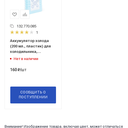
132.770.085
1
Аккумулятор холода
(200 мл., пластик) для
холодильника,
термоконтейнера,
Нет в наличии
термосумки ("IG-
200ml") "AVS" (80707)
/шт
160
₽
СООБЩИТЬ О
ПОСТУПЛЕНИИ
Внимание! Изображение товара, включая цвет, может отличаться