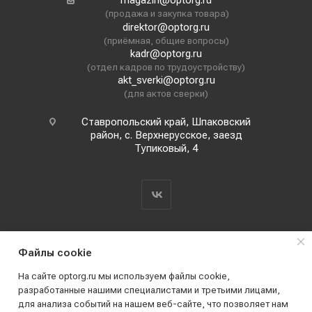
magazin@optorg.ru
(продажа и закупка товара)
direktor@optorg.ru
(приёмная, общие вопросы)
kadr@optorg.ru
(отдел кадров по трудоустройству)
akt_sverki@optorg.ru
(для актов сверки)
Ставропольский край, Шпаковский
район, с. Верхнерусское, заезд
Тупиковый, 4
Файлы cookie
На сайте optorg.ru мы используем файлы cookie,
разработанные нашими специалистами и третьими лицами,
для анализа событий на нашем веб-сайте, что позволяет нам
2019 - 2026 © АО КПК "Ставропольстройопторг"