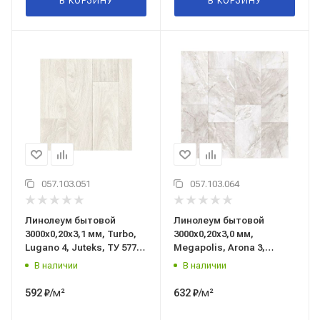
В КОРЗИНУ
В КОРЗИНУ
057.103.051
057.103.064
Линолеум бытовой
Линолеум бытовой
3000x0,20x3,1 мм, Turbo,
3000x0,20x3,0 мм,
Lugano 4, Juteks, ТУ 5771-
Megapolis, Arona 3,
007-97450201-2015
Juteks, ТУ 5771-007-
В наличии
В наличии
97450201-2015
/м²
/м²
592
₽
632
₽