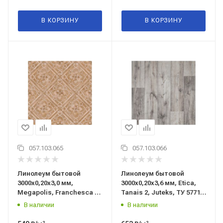
В КОРЗИНУ
В КОРЗИНУ
057.103.065
057.103.066
Линолеум бытовой
Линолеум бытовой
3000x0,20x3,0 мм,
3000x0,20x3,6 мм, Etica,
Megapolis, Franchesca 1,
Tanais 2, Juteks, ТУ 5771-
Juteks, ТУ 5771-007-
007-97450201-2015
В наличии
В наличии
97450201-2015