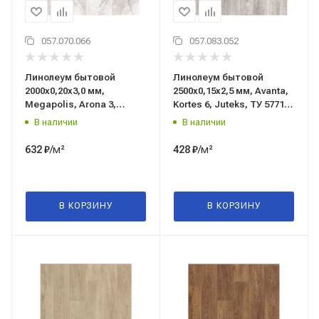
057.070.066
057.083.052
Линолеум бытовой
Линолеум бытовой
2000x0,20x3,0 мм,
2500x0,15x2,5 мм, Avanta,
Megapolis, Arona 3,
Kortes 6, Juteks, ТУ 5771-
Juteks, ТУ 5771-007-
041-05283280-2003
В наличии
В наличии
97450201-2015
/м²
/м²
632
₽
428
₽
В КОРЗИНУ
В КОРЗИНУ