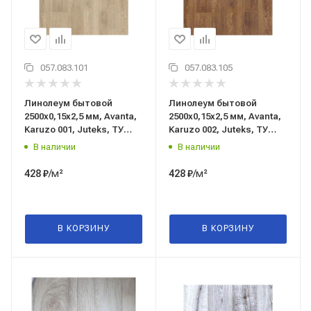
057.083.101
057.083.105
Линолеум бытовой
Линолеум бытовой
2500x0,15x2,5 мм, Avanta,
2500x0,15x2,5 мм, Avanta,
Karuzo 001, Juteks, ТУ
Karuzo 002, Juteks, ТУ
5771-010-97450201-2019
5771-010-97450201-2019
В наличии
В наличии
/м²
/м²
428
₽
428
₽
В КОРЗИНУ
В КОРЗИНУ