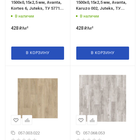
1500x0,15x2,5 мм, Avanta,
1500x0,15x2,5 мм, Avanta,
Kortes 6, Juteks, ТУ 5771-
Karuzo 002, Juteks, ТУ
041-05283280-2003
5771-010-97450201-2019
В наличии
В наличии
/м²
/м²
428
₽
428
₽
В КОРЗИНУ
В КОРЗИНУ
057.003.022
057.068.053