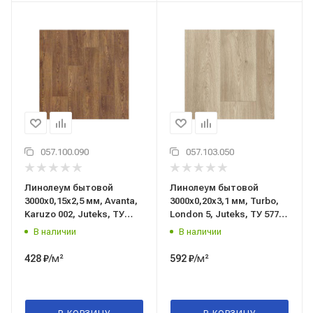
057.100.090
057.103.050
Линолеум бытовой
Линолеум бытовой
3000x0,15x2,5 мм, Avanta,
3000x0,20x3,1 мм, Turbo,
Karuzo 002, Juteks, ТУ
London 5, Juteks, ТУ 5771-
5771-010-97450201-2019
007-97450201-2015
В наличии
В наличии
/м²
/м²
428
₽
592
₽