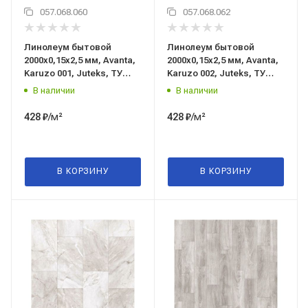
057.068.060
057.068.062
Линолеум бытовой
Линолеум бытовой
2000x0,15x2,5 мм, Avanta,
2000x0,15x2,5 мм, Avanta,
Karuzo 001, Juteks, ТУ
Karuzo 002, Juteks, ТУ
5771-010-97450201-2019
5771-010-97450201-2019
В наличии
В наличии
/м²
/м²
428
₽
428
₽
В КОРЗИНУ
В КОРЗИНУ