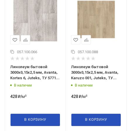
057.100.066
057.100.088
Линолеум бытовой
Линолеум бытовой
3000x0,15x2,5 мм, Avanta,
3000x0,15x2,5 мм, Avanta,
Kortes 6, Juteks, ТУ 5771-
Karuzo 001, Juteks, ТУ
041-05283280-2003
5771-010-97450201-2019
В наличии
В наличии
/м²
/м²
428
₽
428
₽
В КОРЗИНУ
В КОРЗИНУ