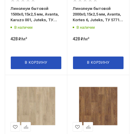
Линолеум бытовой
Линолеум бытовой
1500x0,15x2,5 мм, Avanta,
2000x0,15x2,5 мм, Avanta,
Karuzo 001, Juteks, ТУ
Kortes 6, Juteks, ТУ 5771-
5771-010-97450201-2019
041-05283280-2003
В наличии
В наличии
/м²
/м²
428
₽
428
₽
В КОРЗИНУ
В КОРЗИНУ