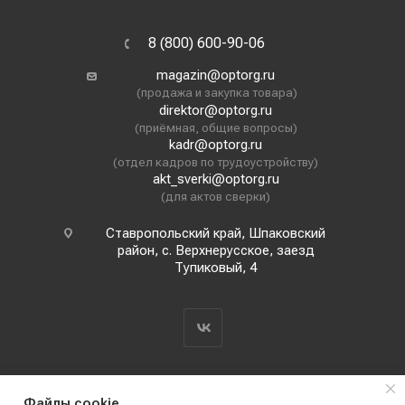
8 (800) 600-90-06
magazin@optorg.ru
(продажа и закупка товара)
direktor@optorg.ru
(приёмная, общие вопросы)
kadr@optorg.ru
(отдел кадров по трудоустройству)
akt_sverki@optorg.ru
(для актов сверки)
Ставропольский край, Шпаковский
район, с. Верхнерусское, заезд
Тупиковый, 4
Файлы cookie