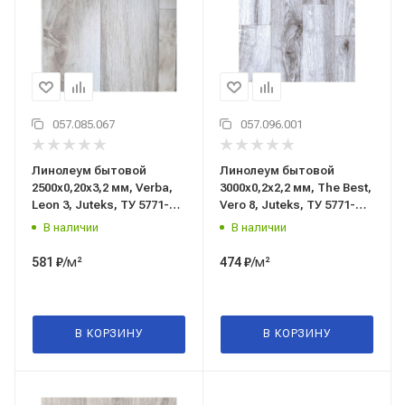
057.085.067
057.096.001
Линолеум бытовой
Линолеум бытовой
2500x0,20x3,2 мм, Verba,
3000x0,2x2,2 мм, The Best,
Leon 3, Juteks, ТУ 5771-
Vero 8, Juteks, ТУ 5771-
007-97450201-2015
006-97450201-2014
В наличии
В наличии
/м²
/м²
581
₽
474
₽
В КОРЗИНУ
В КОРЗИНУ