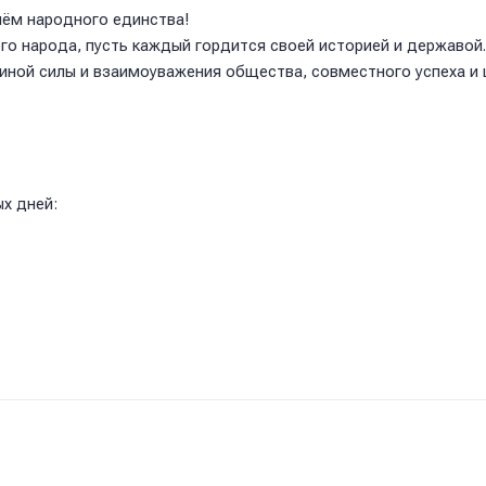
нём народного единства!
его народа, пусть каждый гордится своей историей и державо
диной силы и взаимоуважения общества, совместного успеха и
х дней: