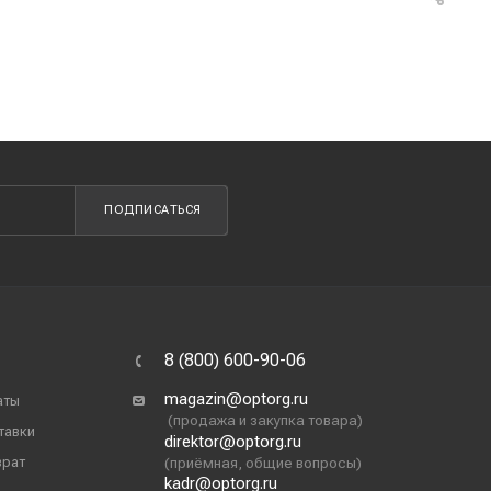
ПОДПИСАТЬСЯ
8 (800) 600-90-06
magazin@optorg.ru
аты
(продажа и закупка товара)
тавки
direktor@optorg.ru
врат
(приёмная, общие вопросы)
kadr@optorg.ru