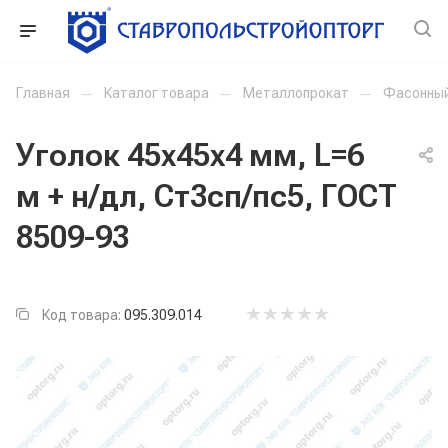
Главная
—
Каталог товара
—
Металлопрокат
—
Фасонный
Уголок 45x45x4 мм, L=6
м + н/дл, Ст3сп/пс5, ГОСТ
8509-93
Код товара:
095.309.014