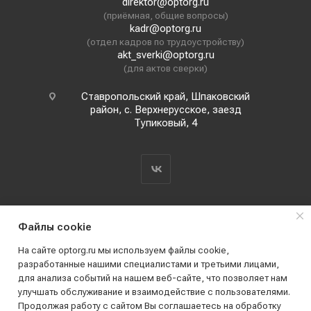
direktor@optorg.ru
(приёмная, общие вопросы)
kadr@optorg.ru
(отдел кадров по трудоустройству)
akt_sverki@optorg.ru
(для актов сверки)
Ставропольский край, Шпаковский
район, с. Верхнерусское, заезд
Тупиковый, 4
Файлы cookie
На сайте optorg.ru мы используем файлы cookie,
разработанные нашими специалистами и третьими лицами,
для анализа событий на нашем веб-сайте, что позволяет нам
2019 - 2026 © АО КПК "Ставропольстройопторг"
улучшать обслуживание и взаимодействие с пользователями.
Все права защищены
Продолжая работу с сайтом Вы соглашаетесь на обработку