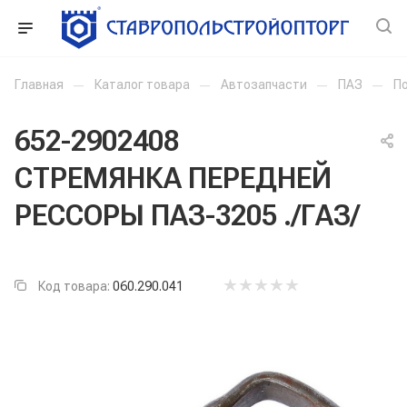
Главная
—
Каталог товара
—
Автозапчасти
—
ПАЗ
—
П
652-2902408
СТРЕМЯНКА ПЕРЕДНЕЙ
РЕССОРЫ ПАЗ-3205 ./ГАЗ/
Код товара:
060.290.041