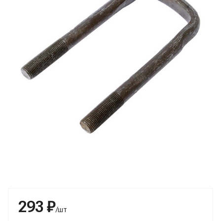
293 ₽
/шт