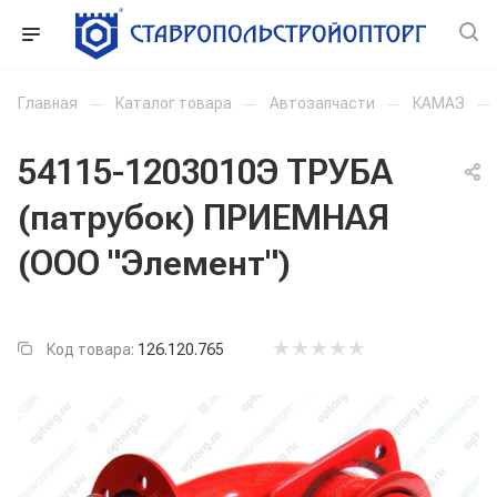
Главная
—
Каталог товара
—
Автозапчасти
—
КАМАЗ
—
54115-1203010Э ТРУБА
(патрубок) ПРИЕМНАЯ
(ООО "Элемент")
Код товара:
126.120.765