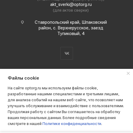
akt_sverki@optorg.ru
(для актов сверки)
Ставропольский край, Шпаковский
район, с. Верхнерусское, заезд
Тупиковый, 4
Файлы cookie
На сайте optorg.ru мы используем файлы cookie,
разработанные нашими специалистами и третьими лицами,
для анализа событий на нашем веб-сайте, что позволяет нам
2019 - 2026 © АО КПК "Ставропольстройопторг"
улучшать обслуживание и взаимодействие с пользователями.
Все права защищены
Продолжая работу с сайтом Вы соглашаетесь на обработку
ваших персональных данных. Более подробные сведения
смотрите в нашей
Политике конфиденциальности
.