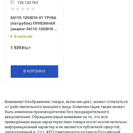
126.120.763
54115-1203010-01 ТРУБА
(патрубок) ПРИЕМНАЯ
(аналог 54115-1203010 и
54115-1203010Э) "КАМАЗ
В наличии
Эконом" ПАО КАМАЗ
/шт
1 939
₽
В КОРЗИНУ
Внимание! Изображение товара, включая цвет, может отличаться
от действительного внешнего вида. Комплектация также может
быть изменена производителем без предварительного
уведомления. Обращаем ваше внимание на то, что все
приведённые выше характеристики товара носят исключительно
информационный характер и не являются публичной офертой,
определённой п. 2 ст. 437 Гражданского кодекса Российской