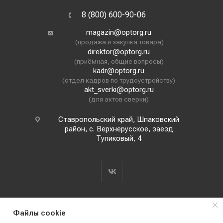
8 (800) 600-90-06
magazin@optorg.ru
(продажа и закупка товара)
direktor@optorg.ru
(приёмная, общие вопросы)
kadr@optorg.ru
(отдел кадров по трудоустройству)
akt_sverki@optorg.ru
(для актов сверки)
Ставропольский край, Шпаковский
район, с. Верхнерусское, заезд
Тупиковый, 4
Файлы cookie