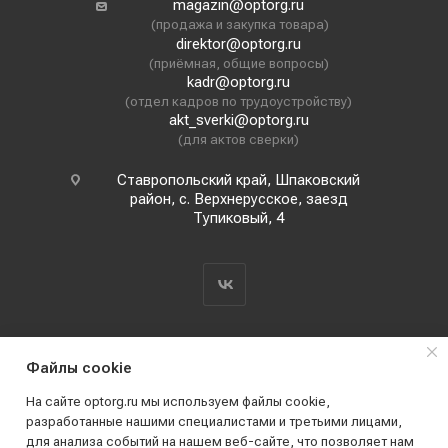
magazin@optorg.ru
(продажа и закупка товара)
direktor@optorg.ru
(приёмная, общие вопросы)
kadr@optorg.ru
(отдел кадров по трудоустройству)
akt_sverki@optorg.ru
(для актов сверки)
Ставропольский край, Шпаковский
район, с. Верхнерусское, заезд
Тупиковый, 4
Файлы cookie
На сайте optorg.ru мы используем файлы cookie,
разработанные нашими специалистами и третьими лицами,
для анализа событий на нашем веб-сайте, что позволяет нам
2019 - 2026 © АО КПК "Ставропольстройопторг"