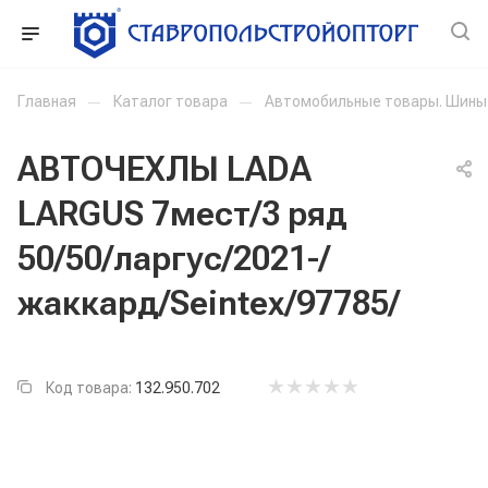
Главная
—
Каталог товара
—
Автомобильные товары. Шины
АВТОЧЕХЛЫ LADA
LARGUS 7мест/3 ряд
50/50/ларгус/2021-/
жаккард/Seintex/97785/
Код товара:
132.950.702