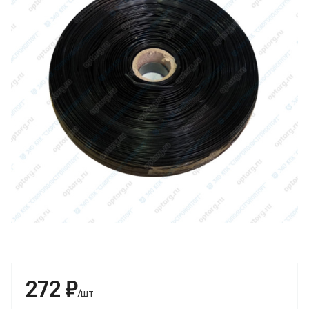
272 ₽
/шт