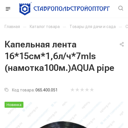
Главная
—
Каталог товара
—
Товары для дачи и сада
—
С
Капельная лента
16*15см*1,6л/ч*7mls
(намотка100м.)AQUA pipe
Код товара:
065.400.051
Новинка