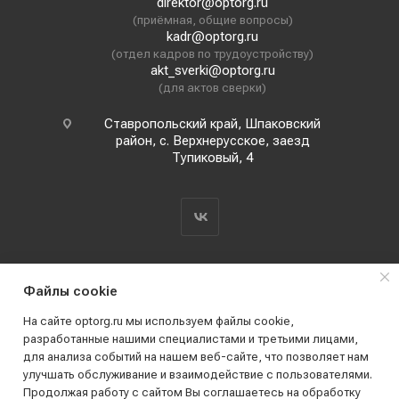
direktor@optorg.ru
(приёмная, общие вопросы)
kadr@optorg.ru
(отдел кадров по трудоустройству)
akt_sverki@optorg.ru
(для актов сверки)
Ставропольский край, Шпаковский
район, с. Верхнерусское, заезд
Тупиковый, 4
Файлы cookie
На сайте optorg.ru мы используем файлы cookie,
разработанные нашими специалистами и третьими лицами,
для анализа событий на нашем веб-сайте, что позволяет нам
2019 - 2026 © АО КПК "Ставропольстройопторг"
улучшать обслуживание и взаимодействие с пользователями.
Все права защищены
Продолжая работу с сайтом Вы соглашаетесь на обработку