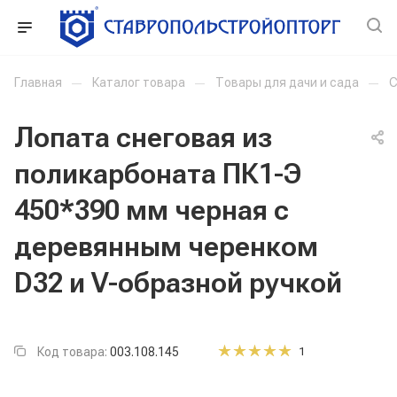
Главная
—
Каталог товара
—
Товары для дачи и сада
—
С
Лопата снеговая из
поликарбоната ПК1-Э
450*390 мм черная с
деревянным черенком
D32 и V-образной ручкой
Код товара:
003.108.145
1