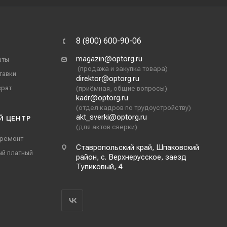
8 (800) 600-90-06
magazin@optorg.ru
аты
(продажа и закупка товара)
тавки
direktor@optorg.ru
врат
(приёмная, общие вопросы)
kadr@optorg.ru
(отдел кадров по трудоустройству)
akt_sverki@optorg.ru
Й ЦЕНТР
(для актов сверки)
 ремонт
Ставропольский край, Шпаковский
ый платный
район, с. Верхнерусское, заезд
Тупиковый, 4