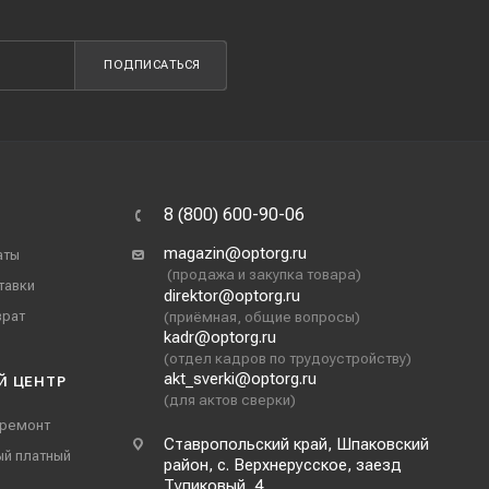
ПОДПИСАТЬСЯ
8 (800) 600-90-06
magazin@optorg.ru
аты
(продажа и закупка товара)
тавки
direktor@optorg.ru
врат
(приёмная, общие вопросы)
kadr@optorg.ru
(отдел кадров по трудоустройству)
akt_sverki@optorg.ru
Й ЦЕНТР
(для актов сверки)
 ремонт
Ставропольский край, Шпаковский
ый платный
район, с. Верхнерусское, заезд
Тупиковый, 4