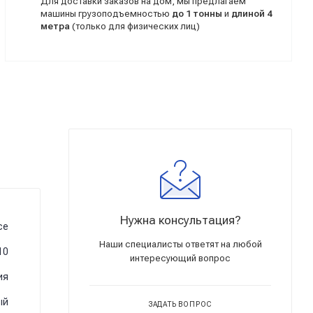
Для доставки заказов на дом, мы предлагаем
машины грузоподъемностью
до 1 тонны
и
длиной 4
метра
(только для физических лиц)
Нужна консультация?
ce
Наши специалисты ответят на любой
10
интересующий вопрос
ия
ый
ЗАДАТЬ ВОПРОС