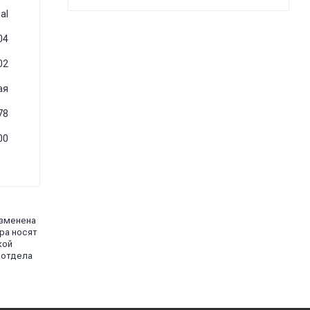
al
04
02
ая
78
00
изменена
ра носят
кой
 отдела