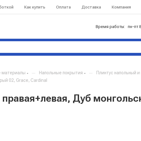
аботкой
Как купить
Оплата
Доставка
Компания
Время работы: пн-пт 8
е материалы
—
Напольные покрытия
—
Плинтус напольный 
ый 02, Grace, Cardinal
 правая+левая, Дуб монгольск