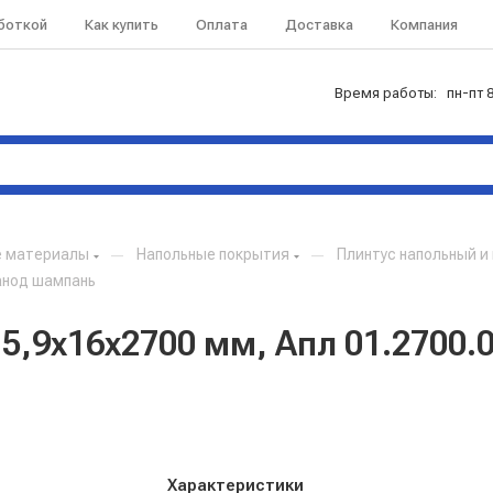
аботкой
Как купить
Оплата
Доставка
Компания
Время работы: пн-пт 8
е материалы
—
Напольные покрытия
—
Плинтус напольный 
анод шампань
,9х16х2700 мм, Апл 01.2700.
Характеристики