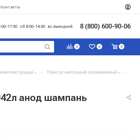
Контакты
8 (800) 600-90-06
:00-17:00 сб 8:00-14:00 вс выходной
0
0
0
и комплектующие
—
Плинтус напольный алюминиевый
—
042л анод шампань