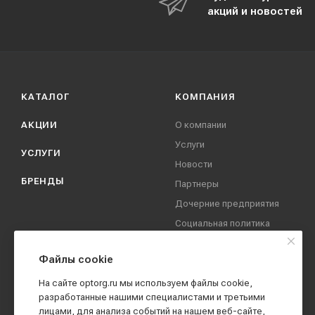
акций и новостей
КАТАЛОГ
КОМПАНИЯ
АКЦИИ
О компании
Услуги
УСЛУГИ
Новости
БРЕНДЫ
Партнеры
Дочерние предприятия
Социальная политика
компании
Охрана труда
Файлы cookie
Вакансии
На сайте optorg.ru мы используем файлы cookie,
Реквизиты
разработанные нашими специалистами и третьими
лицами, для анализа событий на нашем веб-сайте,