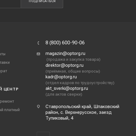
ПОДПИСАТЬСЯ
8 (800) 600-90-06
magazin@optorg.ru
аты
(продажа и закупка товара)
тавки
direktor@optorg.ru
врат
(приёмная, общие вопросы)
kadr@optorg.ru
(отдел кадров по трудоустройству)
akt_sverki@optorg.ru
Й ЦЕНТР
(для актов сверки)
 ремонт
Ставропольский край, Шпаковский
ый платный
район, с. Верхнерусское, заезд
Тупиковый, 4