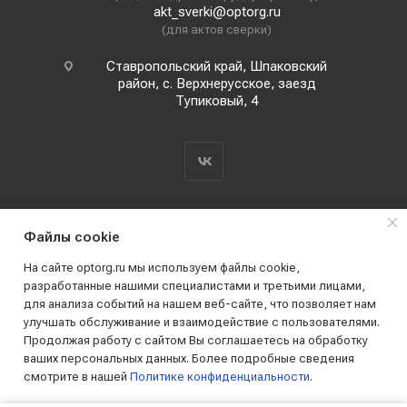
akt_sverki@optorg.ru
(для актов сверки)
Ставропольский край, Шпаковский
район, с. Верхнерусское, заезд
Тупиковый, 4
Файлы cookie
На сайте optorg.ru мы используем файлы cookie,
разработанные нашими специалистами и третьими лицами,
для анализа событий на нашем веб-сайте, что позволяет нам
2019 - 2026 © АО КПК "Ставропольстройопторг"
улучшать обслуживание и взаимодействие с пользователями.
Все права защищены
Продолжая работу с сайтом Вы соглашаетесь на обработку
ваших персональных данных. Более подробные сведения
смотрите в нашей
Политике конфиденциальности
.