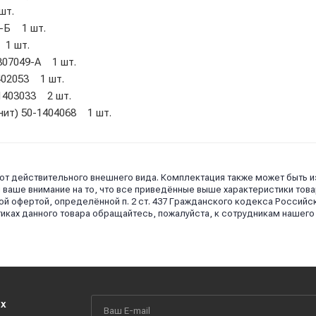
шт.
8-Б 1 шт.
 1 шт.
1307049-А 1 шт.
402053 1 шт.
-1403033 2 шт.
нит) 50-1404068 1 шт.
 от действительного внешнего вида. Комплектация также может быть 
аше внимание на то, что все приведённые выше характеристики това
й офертой, определённой п. 2 ст. 437 Гражданского кодекса Российс
иках данного товара обращайтесь, пожалуйста, к сотрудникам нашего
их