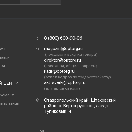
8 (800) 600-90-06
magazin@optorg.ru
аты
(продажа и закупка товара)
тавки
direktor@optorg.ru
врат
(приёмная, общие вопросы)
kadr@optorg.ru
(отдел кадров по трудоустройству)
akt_sverki@optorg.ru
Й ЦЕНТР
(для актов сверки)
 ремонт
Ставропольский край, Шпаковский
ый платный
район, с. Верхнерусское, заезд
Тупиковый, 4