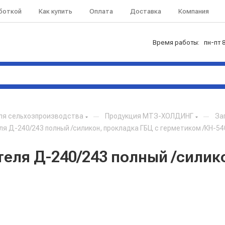
аботкой
Как купить
Оплата
Доставка
Компания
Время работы: пн-пт 8
ля сельхозпроизводства
—
Продукция МТЗ-ХОЛДИНГ
—
За
я Д-240/243 полный /силикон, прокладка ГБЦ с герметиком /КН-54
еля Д-240/243 полный /силико