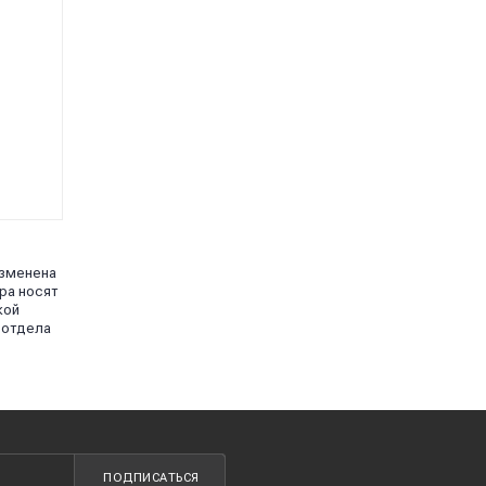
изменена
ра носят
кой
 отдела
ПОДПИСАТЬСЯ