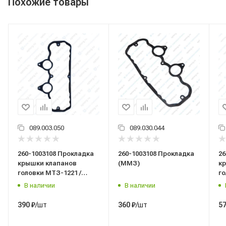
Похожие товары
089.003.050
089.030.044
260-1003108 Прокладка
260-1003108 Прокладка
26
крышки клапанов
(ММЗ)
к
головки МТЗ-1221 /
го
силикон,
В наличии
В наличии
армированная/
/шт
/шт
390
₽
360
₽
5