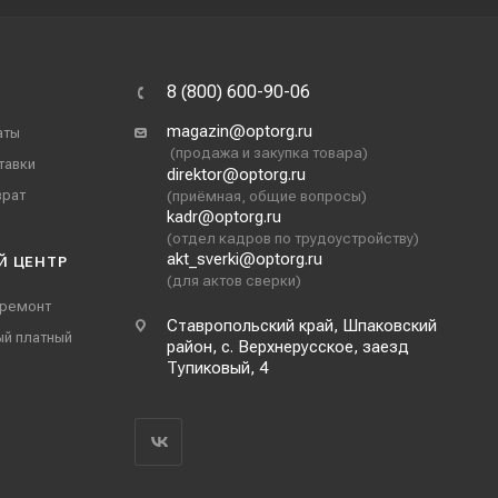
8 (800) 600-90-06
magazin@optorg.ru
аты
(продажа и закупка товара)
тавки
direktor@optorg.ru
врат
(приёмная, общие вопросы)
kadr@optorg.ru
(отдел кадров по трудоустройству)
akt_sverki@optorg.ru
Й ЦЕНТР
(для актов сверки)
 ремонт
Ставропольский край, Шпаковский
ый платный
район, с. Верхнерусское, заезд
Тупиковый, 4