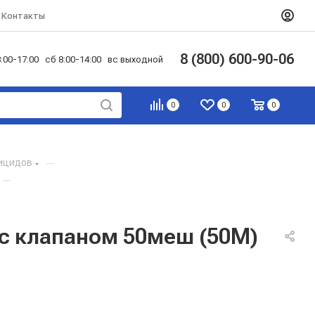
Контакты
8 (800) 600-90-06
:00-17:00 сб 8:00-14:00 вс выходной
0
0
0
ицидов
—
—
 с клапаном 50меш (50М)