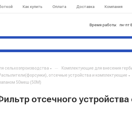
аботкой
Как купить
Оплата
Доставка
Компания
Время работы: пн-пт 8
ля сельхозпроизводства
—
Комплектующие для внесения герб
Распылители(форсунки), отсечные устройства и комплектующие
клапаном 50меш (50М)
 Фильтр отсечного устройства