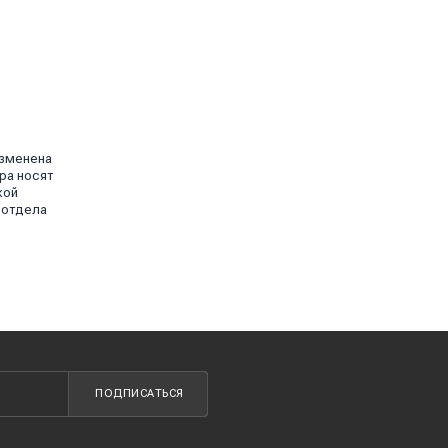
изменена
ра носят
кой
 отдела
ПОДПИСАТЬСЯ